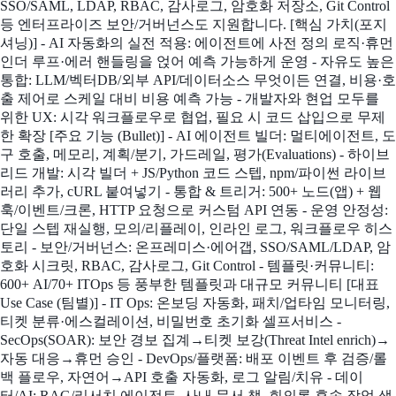
SSO/SAML, LDAP, RBAC, 감사로그, 암호화 저장소, Git Control
등 엔터프라이즈 보안/거버넌스도 지원합니다. [핵심 가치(포지
셔닝)] - AI 자동화의 실전 적용: 에이전트에 사전 정의 로직·휴먼
인더 루프·에러 핸들링을 얹어 예측 가능하게 운영 - 자유도 높은
통합: LLM/벡터DB/외부 API/데이터소스 무엇이든 연결, 비용·호
출 제어로 스케일 대비 비용 예측 가능 - 개발자와 현업 모두를
위한 UX: 시각 워크플로우로 협업, 필요 시 코드 삽입으로 무제
한 확장 [주요 기능 (Bullet)] - AI 에이전트 빌더: 멀티에이전트, 도
구 호출, 메모리, 계획/분기, 가드레일, 평가(Evaluations) - 하이브
리드 개발: 시각 빌더 + JS/Python 코드 스텝, npm/파이썬 라이브
러리 추가, cURL 붙여넣기 - 통합 & 트리거: 500+ 노드(앱) + 웹
훅/이벤트/크론, HTTP 요청으로 커스텀 API 연동 - 운영 안정성:
단일 스텝 재실행, 모의/리플레이, 인라인 로그, 워크플로우 히스
토리 - 보안/거버넌스: 온프레미스·에어갭, SSO/SAML/LDAP, 암
호화 시크릿, RBAC, 감사로그, Git Control - 템플릿·커뮤니티:
600+ AI/70+ ITOps 등 풍부한 템플릿과 대규모 커뮤니티 [대표
Use Case (팀별)] - IT Ops: 온보딩 자동화, 패치/업타임 모니터링,
티켓 분류·에스컬레이션, 비밀번호 초기화 셀프서비스 -
SecOps(SOAR): 보안 경보 집계→티켓 보강(Threat Intel enrich)→
자동 대응→휴먼 승인 - DevOps/플랫폼: 배포 이벤트 후 검증/롤
백 플로우, 자연어→API 호출 자동화, 로그 알림/치유 - 데이
터/AI: RAG/리서치 에이전트, 사내 문서 챗, 회의록 후속 작업 생