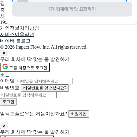
경기도 성남시 수정구 창업로 43, 판교글로벌비즈센터 업무동 4
1개 업체에 제안 요청하기
층 2호
선택됨
GitBook
현재 선택
사업자 등록번호
git 기반 워크플로에서 협업하고 빌드하세요
195-88-03109
개인정보처리방침
서비스이용약관
선택됨
Guru
현재 선택
네이버 블로그
앱·문서·채팅 어디서든 답을 얻으세요
© 2026 Impact Flow, Inc. All rights reserved.
✕
우리 회사에 딱 맞는 툴 발견하기
선택됨
Drag
현재 선택
구글 계정으로 로그인
Gmail에서 워크플로 자동화
또는
이메일
선택됨
인라인 AI
현재 선택
비밀번호
비밀번호를 잊으셨나요?
문서를 작성하는 내 PC 속 AI 비서
선택됨
스마트해썹
현재 선택
임팩트플로우는 처음이신가요?
회원가입
식품안전, 자동화는 기본.이제는 AI와 클라우드로 더 똑똑하게 CCP 자동 연동, 예측형 품질관리, 다품종 생산 대응까지. 스마트HACCP, 식품 제조 현장의 AX·DX를 완성합니다.
함께 제안 요청할 솔루션 (선택)
✕
우리 회사에 딱 맞는 툴 발견하기
선택한 업체들과 함께 비교 제안을 받아볼 수 있어요