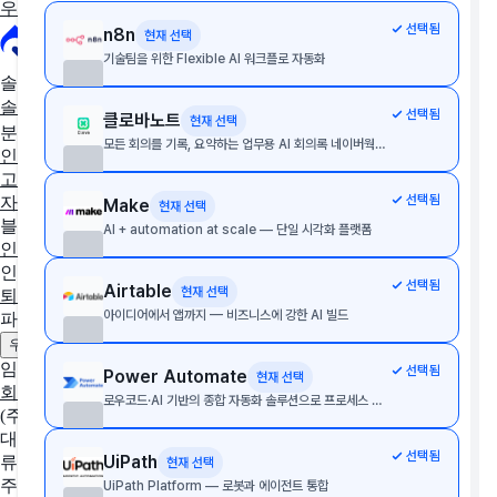
우리 회사에 딱 맞는 툴 추천받기
선택됨
n8n
현재 선택
기술팀을 위한 Flexible AI 워크플로 자동화
솔루션 추천
솔루션 추천받기
AX/DX 지원사업
솔루션 상담받기
선택됨
클로바노트
현재 선택
분야별 솔루션
모든 회의를 기록, 요약하는 업무용 AI 회의록 네이버웍스 클로바노트
인사·노무
협업툴·그룹웨어
세무·회계
문서관리
구독관리
영업·
고객관리
AI·자동화
데이터 분석
마케팅
이커머스
웹사이트
디
선택됨
자인툴
개발운영
보안접속
통합 자산 관리
교육관리
Make
현재 선택
블로그
AI + automation at scale — 단일 시각화 플랫폼
인사이트
인사노무 계산기
선택됨
Airtable
현재 선택
퇴직금 계산기
4대보험 계산기
월급 계산기
아이디어에서 앱까지 — 비즈니스에 강한 AI 빌드
파트너
제휴 문의하기
광고 문의하기
우리 솔루션 등록하기
임팩트플로우
선택됨
Power Automate
현재 선택
회사 소개
팀 소개
채용중인 포지션
로우코드·AI 기반의 종합 자동화 솔루션으로 프로세스 최적화
(주)임팩트플로우
대표자
선택됨
UiPath
류효권
현재 선택
주소
UiPath Platform — 로봇과 에이전트 통합