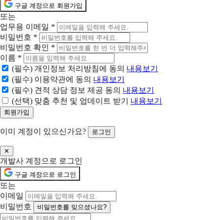
구글 계정으로 회원가입
n8n
또는
기술팀을 위한 Flexible AI 워크플로 자동화
업무용 이메일
*
비밀번호
*
클로바노트
비밀번호 확인
*
모든 회의를 기록, 요약하는 업무용 AI 회의록 네이버웍스 클로바노트
이름
*
(필수) 개인정보 처리방침에 동의
내용보기
Make
(필수) 이용약관에 동의
내용보기
AI + automation at scale — 단일 시각화 플랫폼
(필수) 견적 상담 정보 제공 동의
내용보기
(선택) 맞춤 추천 및 업데이트 받기
내용보기
Airtable
아이디어에서 앱까지 — 비즈니스에 강한 AI 빌드
이미 계정이 있으신가요?
로그인
Power Automate
✕
로우코드·AI 기반의 종합 자동화 솔루션으로 프로세스 최적화
개발사 계정으로 로그인
구글 계정으로 로그인
UiPath
또는
UiPath Platform — 로봇과 에이전트 통합
이메일
비밀번호
비밀번호를 잊으셨나요?
GitBook