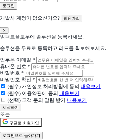
git 기반 워크플로에서 협업하고 빌드하세요
개발사 계정이 없으신가요?
회원가입
Guru
앱·문서·채팅 어디서든 답을 얻으세요
✕
임팩트플로우에 솔루션을 등록하세요.
Drag
Gmail에서 워크플로 자동화
솔루션을 무료로 등록하고 리드를 확보해보세요.
업무용 이메일
*
인라인 AI
휴대폰 번호
*
문서를 작성하는 내 PC 속 AI 비서
비밀번호
*
비밀번호 확인
*
스마트해썹
(필수) 개인정보 처리방침에 동의
내용보기
식품안전, 자동화는 기본.이제는 AI와 클라우드로 더 똑똑하게 CCP 자동 연동,
(필수) 이용약관에 동의
내용보기
(선택) 고객 문의 알림 받기
내용보기
현재 어떤 상황이신가요?
도입상황을 선택해 주세요.
또는
신규 유입 검토중
구글로 회원가입
기존 솔루션을 대체하려고 함
로그인으로 돌아가기