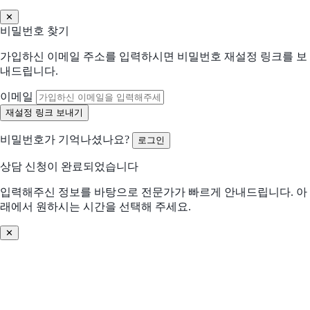
✕
현재 사용 중인 솔루션 (선택)
비밀번호 찾기
가입하신 이메일 주소를 입력하시면 비밀번호 재설정 링크를 보
어떤 점이 불편하신가요?
내드립니다.
선택하신 내용을 바탕으로 더 적합한 제안을 드립니다
해당되는 항목을 선택해주세요 (복수 선택 가능)
이메일
수작업 많음
협업 비효율
비밀번호가 기억나셨나요?
로그인
분석/리포트 어려움
비용 부담 큼
상담 신청이 완료되었습니다
비교 후 결정 필요
프로세스 비효율
입력해주신 정보를 바탕으로 전문가가 빠르게 안내드립니다. 아
래에서 원하시는 시간을 선택해 주세요.
데이터 관리 어려움
기존 솔루션 불편
✕
솔루션 찾기 어려움
기타
어떤 문제를 해결하고 싶으신가요? (선택)