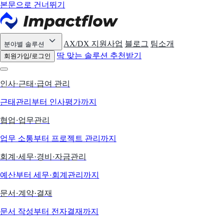
본문으로 건너뛰기
AX/DX 지원사업
블로그
팀소개
분야별 솔루션
딱 맞는 솔루션 추천받기
회원가입/로그인
인사·근태·급여 관리
근태관리부터 인사평가까지
협업·업무관리
업무 소통부터 프로젝트 관리까지
회계·세무·경비·자금관리
예산부터 세무·회계관리까지
문서·계약·결재
문서 작성부터 전자결재까지