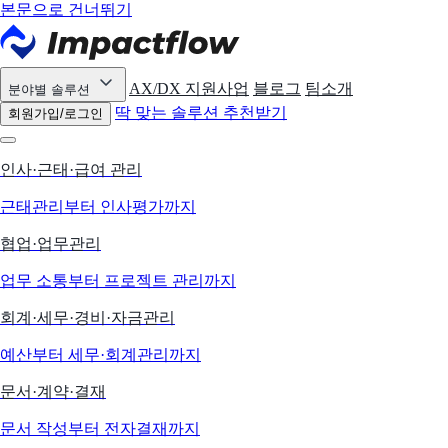
본문으로 건너뛰기
AX/DX 지원사업
블로그
팀소개
분야별 솔루션
딱 맞는 솔루션 추천받기
회원가입/로그인
인사·근태·급여 관리
근태관리부터 인사평가까지
협업·업무관리
업무 소통부터 프로젝트 관리까지
회계·세무·경비·자금관리
예산부터 세무·회계관리까지
문서·계약·결재
문서 작성부터 전자결재까지