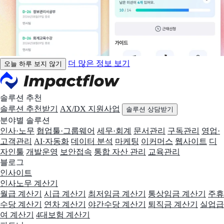
더 많은 정보 보기
오늘 하루 보지 않기
솔루션 추천
솔루션 추천받기
AX/DX 지원사업
솔루션 상담받기
분야별 솔루션
인사·노무
협업툴·그룹웨어
세무·회계
문서관리
구독관리
영업·
고객관리
AI·자동화
데이터 분석
마케팅
이커머스
웹사이트
디
자인툴
개발운영
보안접속
통합 자산 관리
교육관리
블로그
인사이트
인사노무 계산기
월급 계산기
시급 계산기
최저임금 계산기
통상임금 계산기
주휴
수당 계산기
연차 계산기
야간수당 계산기
퇴직금 계산기
실업급
여 계산기
4대보험 계산기