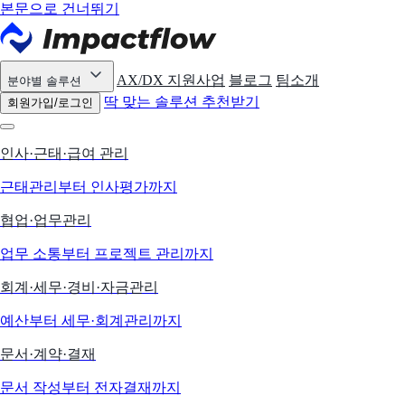
본문으로 건너뛰기
AX/DX 지원사업
블로그
팀소개
분야별 솔루션
딱 맞는 솔루션 추천받기
회원가입/로그인
인사·근태·급여 관리
근태관리부터 인사평가까지
협업·업무관리
업무 소통부터 프로젝트 관리까지
회계·세무·경비·자금관리
예산부터 세무·회계관리까지
문서·계약·결재
문서 작성부터 전자결재까지