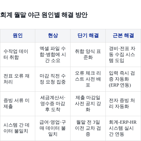
회계 월말 야근 원인별 해결 방안
원인
현상
단기 해결
근본 해결
엑셀 파일 수
경비·전표 자
수작업 데이
취합 양식 표
합·병합에 시
동 수집 시스
터 취합
준화
간 소요
템 도입
오류 체크 리
입력 즉시 검
전표 오류 재
마감 직전 수
스트 사전 배
증 자동화
처리
정 요청 집중
포
(ERP 연동)
세금계산서·
제출 마감일
증빙 서류 미
전자 증빙 처
영수증 마감
사전 공지 강
제출
리 자동화
후 도착
화
급여·영업·구
월말 전 3일
회계-ERP-HR
시스템 간 데
매 데이터 불
이전 교차 검
시스템 실시
이터 불일치
일치
증
간 연동