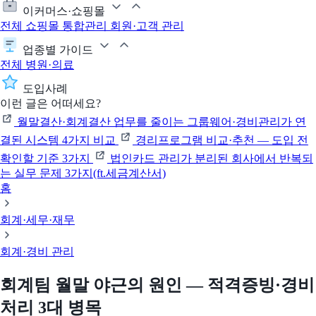
이커머스·쇼핑몰
전체
쇼핑몰 통합관리
회원·고객 관리
업종별 가이드
전체
병원·의료
도입사례
이런 글은 어떠세요?
월말결산·회계결산 업무를 줄이는 그룹웨어·경비관리가 연
결된 시스템 4가지 비교
경리프로그램 비교·추천 — 도입 전
확인할 기준 3가지
법인카드 관리가 분리된 회사에서 반복되
는 실무 문제 3가지(ft.세금계산서)
홈
회계·세무·재무
회계·경비 관리
회계팀 월말 야근의 원인 — 적격증빙·경비
처리 3대 병목