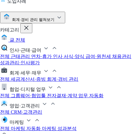
도입사례
회계·경비 관리
펼쳐보기
카테고리
글 전체
인사·근태·급여
전체
근태관리
연차·휴가
인사 서식·양식
급여·원천세
채용관리
성과관리·인사평가
회계·세무·재무
전체
세금계산서·증빙
회계·경비 관리
협업·디지털 업무
전체
그룹웨어·협업툴
전자결재·계약
업무 자동화
영업·고객관리
전체
CRM·고객관리
마케팅
전체
마케팅 자동화
마케팅 성과분석