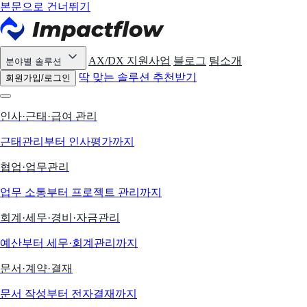
본문으로 건너뛰기
AX/DX 지원사업
블로그
팀소개
분야별 솔루션
딱 맞는 솔루션 추천받기
회원가입/로그인
인사·근태·급여 관리
근태관리부터 인사평가까지
협업·업무관리
업무 소통부터 프로젝트 관리까지
회계·세무·경비·자금관리
예산부터 세무·회계관리까지
문서·계약·결재
문서 작성부터 전자결재까지