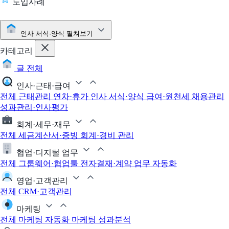
도입사례
인사 서식·양식
펼쳐보기
카테고리
글 전체
인사·근태·급여
전체
근태관리
연차·휴가
인사 서식·양식
급여·원천세
채용관리
성과관리·인사평가
회계·세무·재무
전체
세금계산서·증빙
회계·경비 관리
협업·디지털 업무
전체
그룹웨어·협업툴
전자결재·계약
업무 자동화
영업·고객관리
전체
CRM·고객관리
마케팅
전체
마케팅 자동화
마케팅 성과분석