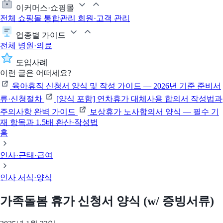
이커머스·쇼핑몰
전체
쇼핑몰 통합관리
회원·고객 관리
업종별 가이드
전체
병원·의료
도입사례
이런 글은 어떠세요?
육아휴직 신청서 양식 및 작성 가이드 — 2026년 기준 준비서
류·신청절차
[양식 포함] 연차휴가 대체사용 합의서 작성법과
주의사항 완벽 가이드
보상휴가 노사합의서 양식 — 필수 기
재 항목과 1.5배 환산·작성법
홈
인사·근태·급여
인사 서식·양식
가족돌봄 휴가 신청서 양식 (w/ 증빙서류)