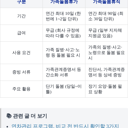
구분
가족돌봄휴가
가족돌봄휴직
연간 최대 10일 (한
연간 최대 90일 (최
기간
번에 1~2일 단위)
소 30일 단위)
무급 (회사 규정에
무급 (일부 지자체
급여
따라 다를 수 있음)
지원금 있음)
가족의 질병·사고·
가족 질병·사고·노
사용 요건
노령으로 돌봄 필요
령 등 돌봄 필요 시
시
가족관계증명서 등
진단서, 가족관계증
증빙 서류
간소화 서류
명서 등 상세 증빙
단기 돌봄 (당일~이
장기 요양·돌봄 필
주요 활용
틀)
요 상황
📚 관련 글 더 보기
연차관리 프로그램, 비교 전 반드시 확인할 3가지