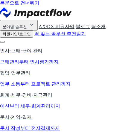
본문으로 건너뛰기
AX/DX 지원사업
블로그
팀소개
분야별 솔루션
딱 맞는 솔루션 추천받기
회원가입/로그인
인사·근태·급여 관리
근태관리부터 인사평가까지
협업·업무관리
업무 소통부터 프로젝트 관리까지
회계·세무·경비·자금관리
예산부터 세무·회계관리까지
문서·계약·결재
문서 작성부터 전자결재까지