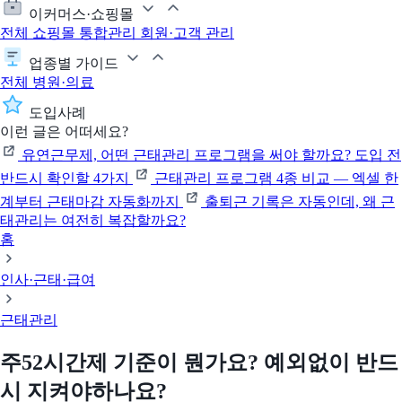
이커머스·쇼핑몰
전체
쇼핑몰 통합관리
회원·고객 관리
업종별 가이드
전체
병원·의료
도입사례
이런 글은 어떠세요?
유연근무제, 어떤 근태관리 프로그램을 써야 할까요? 도입 전
반드시 확인할 4가지
근태관리 프로그램 4종 비교 — 엑셀 한
계부터 근태마감 자동화까지
출퇴근 기록은 자동인데, 왜 근
태관리는 여전히 복잡할까요?
홈
인사·근태·급여
근태관리
주52시간제 기준이 뭔가요? 예외없이 반드
시 지켜야하나요?