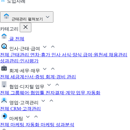
도입사례
근태관리
펼쳐보기
카테고리
글 전체
인사·근태·급여
전체
근태관리
연차·휴가
인사 서식·양식
급여·원천세
채용관리
성과관리·인사평가
회계·세무·재무
전체
세금계산서·증빙
회계·경비 관리
협업·디지털 업무
전체
그룹웨어·협업툴
전자결재·계약
업무 자동화
영업·고객관리
전체
CRM·고객관리
마케팅
전체
마케팅 자동화
마케팅 성과분석